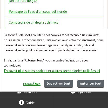
Détecteurs de gaz
Pompage de l'eau d'un sous-sol inondé
Compteurs de chaleur et de froid
Thermostats
La société Bola spol s.r.o. utilise des cookies et des technologies similaires
pour assurer la fonctionnalité du site web et, avec votre consentement, pour
Vannes mélangeuses thermostatiques
personnaliser le contenu de nos pages web, analyser le trafic, cibler et
personnaliser les publicités sur les réseaux publicitaires d'autres sites web.
Filtres domestiques
En cliquant sur "Autoriser tout", vous acceptez l'utilisation de ces
Honeywell Evohome
technologies.
En savoir plus sur les cookies et autres technologies utilisées ici
.
Désactiver tout
Autoriser tout
Paramètres
Contact
À propos
Guide