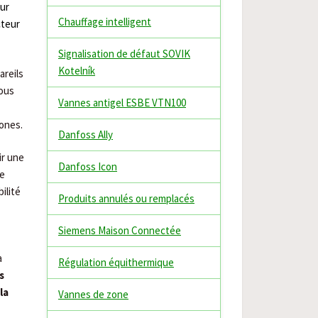
ur
Chauffage intelligent
cteur
Signalisation de défaut SOVIK
Kotelník
areils
ous
Vannes antigel ESBE VTN100
zones.
Danfoss Ally
ir une
Danfoss Icon
re
ilité
Produits annulés ou remplacés
Siemens Maison Connectée
a
Régulation équithermique
s
la
Vannes de zone