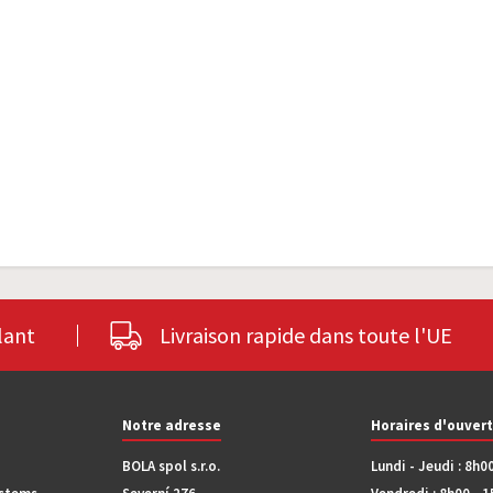
lant
Livraison rapide dans toute l'UE
Notre adresse
Horaires d'ouver
BOLA spol s.r.o.
Lundi - Jeudi : 8h0