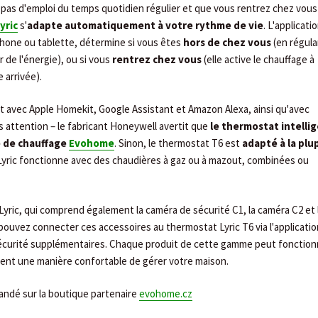
 pas d'emploi du temps quotidien régulier et que vous rentrez chez vous
yric
s'
adapte automatiquement à votre rythme de vie
. L'applicati
phone ou tablette, détermine si vous êtes
hors de chez vous
(en régula
 de l'énergie), ou si vous
rentrez chez vous
(elle active le chauffage à
 arrivée).
t avec Apple Homekit, Google Assistant et Amazon Alexa, ainsi qu'avec
s attention – le fabricant Honeywell avertit que
le thermostat intelli
me de chauffage
Evohome
. Sinon, le thermostat T6 est
adapté à la plu
 Lyric fonctionne avec des chaudières à gaz ou à mazout, combinées ou
 Lyric, qui comprend également la caméra de sécurité C1, la caméra C2 et 
 pouvez connecter ces accessoires au thermostat Lyric T6 via l'applicatio
écurité supplémentaires. Chaque produit de cette gamme peut fonction
ent une manière confortable de gérer votre maison.
ndé sur la boutique partenaire
evohome.cz