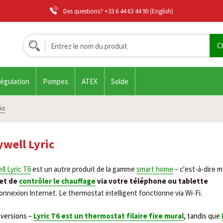
Des questions?
+33 6 44 63 44 90
(English)
régulation
Pompes
ATEX
Solde
ic
well Lyric
l Lyric T6
est un autre produit de la gamme
smart home
– c'est-à-dire 
et de
contrôler le chauffage
via votre téléphone ou tablette
e connexion Internet. Le thermostat intelligent fonctionne via Wi-Fi.
 versions –
Lyric T6 est un thermostat filaire fixe mural
, tandis que