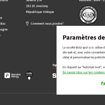
ystems
Severní 276
Vendredi : 8h00 - 
252 25 Jinočany
République tchèque
ce
-Bas
Comment nous joindre?
magne
Paramètres de 
e
La société Bola spol s.r.o. utilise
site web et, avec votre consentem
cibler et personnaliser les publicit
Options de paiement
En cliquant sur "Autoriser tout", v
En savoir plus sur les cookies
P