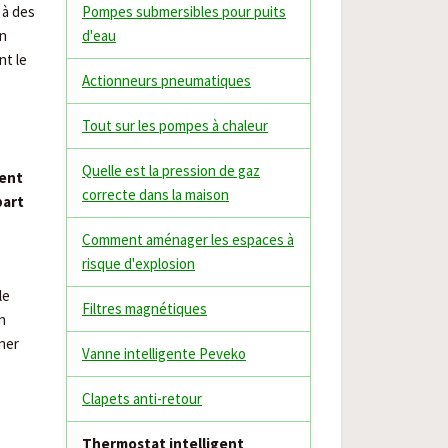
 à des
Pompes submersibles pour puits
on
d'eau
nt le
Actionneurs pneumatiques
Tout sur les pompes à chaleur
Quelle est la pression de gaz
gent
correcte dans la maison
part
Comment aménager les espaces à
risque d'explosion
le
Filtres magnétiques
n
ner
Vanne intelligente Peveko
Clapets anti-retour
Thermostat intelligent