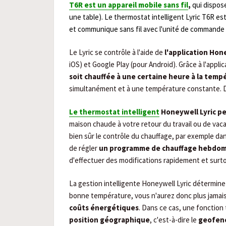
T6R est un appareil mobile sans fil
,
qui dispos
une table). Le thermostat intelligent Lyric T6R
est
et communique sans fil avec l'unité de commande 
Le Lyric se contrôle à l'aide de
l'application Ho
iOS) et Google Play (pour Android). Grâce à l'applic
soit chauffée à une certaine heure à la tem
simultanément et à une température constante. Da
Le thermostat intelligent
Honeywell Lyric p
maison chaude à votre retour du travail ou de v
bien sûr le contrôle du chauffage, par exemple da
de régler
un programme de chauffage hebdom
d'effectuer des modifications rapidement et surto
La gestion intelligente Honeywell Lyric détermine
bonne température, vous n'aurez donc plus jamai
coûts énergétiques
. Dans ce cas, une fonction
position géographique
, c'est-à-dire le
geofen