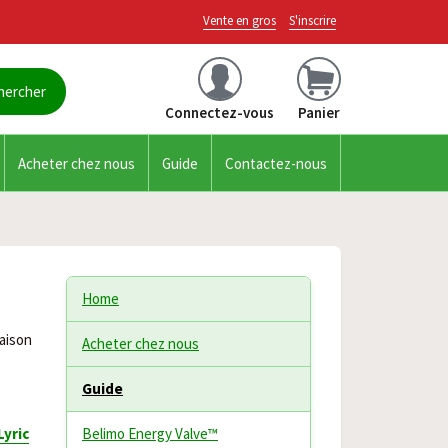
Vente en gros
S'inscrire
Connectez-vous
Panier
Acheter chez nous
Guide
Contactez-nous
Home
maison
Acheter chez nous
Guide
Lyric
Belimo Energy Valve™