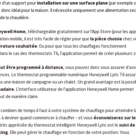
e d'un support pour
installation sur une surface plane
(par exemple s
 donc idéal pour la maison. Il nécessite uniquement une alimentation se
de la chaudière.
neywell Home
, téléchargeable gratuitement sur l'App Store (pour les app
ation mobile, il est très facile de régler pour que
la pièce choisie
chez v
pérature souhaitée
. Ou pour que tous les chauffages fonctionnent
ns le cas des thermostats T6, l'application permet de créer plusieurs 
eut être programmé à distance
, vous pouvez donc vous assurer d'avo
acances. Le thermostat programmable numérique Honeywell Lyric T6 assu
ns une maison de campagne ou un chalet. Un grand avantage est la possib
adaire
. L'interface utilisateur de l'application Honeywell Home permet
ut de manière claire.
 combien de temps il faut à votre système de chauffage pour atteindre l
s à deviner quand commencer à chauffer – et vous
économiserez sur le
 très appréciée du thermostat intelligent Honeywell Lyric est le
suivi de 
cing
. Elle peut gérer le chauffage en fonction de votre position. Vous