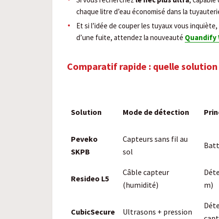
chaque litre d’eau économisé dans la tuyauteri
Et si l’idée de couper les tuyaux vous inquiète,
d’une fuite, attendez la nouveauté
Quandify 
Comparatif rapide : quelle solution 
Solution
Mode de détection
Prin
Peveko
Capteurs sans fil au
Batt
SKPB
sol
Câble capteur
Déte
Resideo L5
(humidité)
m)
Déte
CubicSecure
Ultrasons + pression
capt