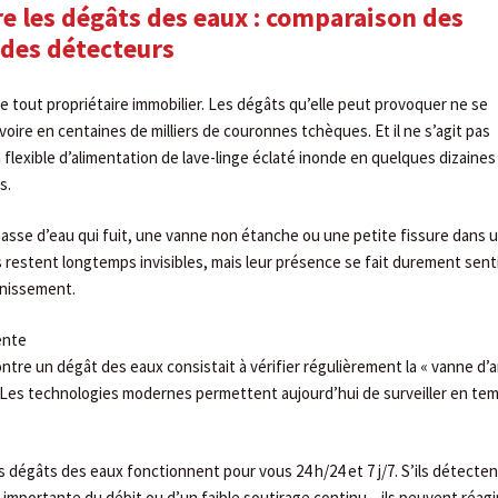
e les dégâts des eaux : comparaison des
 des détecteurs
e tout propriétaire immobilier. Les dégâts qu’elle peut provoquer ne se
 voire en centaines de milliers de couronnes tchèques. Et il ne s’agit pas
flexible d’alimentation de lave-linge éclaté inonde en quelques dizaines
s.
hasse d’eau qui fuit, une vanne non étanche ou une petite fissure dans 
 restent longtemps invisibles, mais leur présence se fait durement senti
inissement.
ente
tre un dégât des eaux consistait à vérifier régulièrement la « vanne d’a
u. Les technologies modernes permettent aujourd’hui de surveiller en te
s dégâts des eaux fonctionnent pour vous 24 h/24 et 7 j/7. S’ils détecte
 importante du débit ou d’un faible soutirage continu – ils peuvent réagi