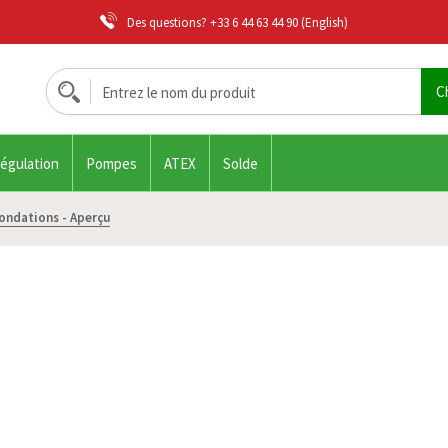
Des questions?
+33 6 44 63 44 90
(English)
régulation
Pompes
ATEX
Solde
ondations - Aperçu