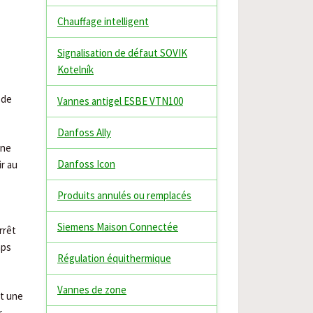
Chauffage intelligent
Signalisation de défaut SOVIK
Kotelník
 de
Vannes antigel ESBE VTN100
Danfoss Ally
une
Danfoss Icon
r au
Produits annulés ou remplacés
Siemens Maison Connectée
rrêt
mps
Régulation équithermique
Vannes de zone
nt une
r