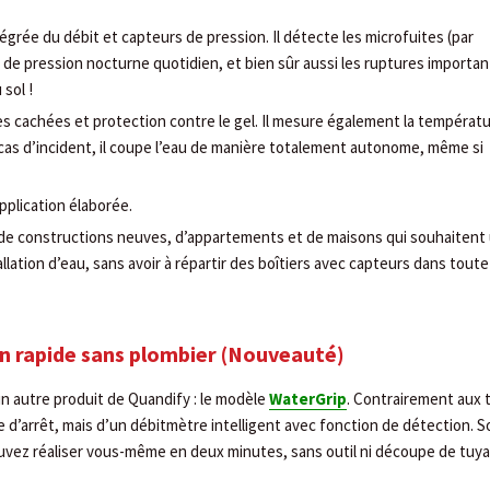
grée du débit et capteurs de pression. Il détecte les microfuites (par
 de pression nocturne quotidien, et bien sûr aussi les ruptures importa
 sol !
s cachées et protection contre le gel. Il mesure également la températ
n cas d’incident, il coupe l’eau de manière totalement autonome, même si
pplication élaborée.
 de constructions neuves, d’appartements et de maisons qui souhaitent
allation d’eau, sans avoir à répartir des boîtiers avec capteurs dans toute
on rapide sans plombier (Nouveauté)
un autre produit de Quandify : le modèle
WaterGrip
. Contrairement aux t
e d’arrêt, mais d’un débitmètre intelligent avec fonction de détection. S
ouvez réaliser vous-même en deux minutes, sans outil ni découpe de tuya