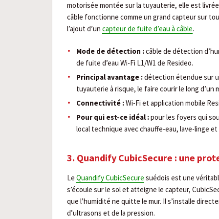
motorisée montée sur la tuyauterie, elle est livré
câble fonctionne comme un grand capteur sur tout
l’ajout d’un
capteur de fuite d’eau à câble
.
Mode de détection :
câble de détection d’hu
de fuite d’eau Wi-Fi L1/W1 de Resideo.
Principal avantage :
détection étendue sur u
tuyauterie à risque, le faire courir le long d’un
Connectivité :
Wi-Fi et application mobile Resi
Pour qui est-ce idéal :
pour les foyers qui so
local technique avec chauffe-eau, lave-linge et
3. Quandify CubicSecure : une prot
Le
Quandify CubicSecure
suédois est une véritabl
s’écoule sur le sol et atteigne le capteur, CubicS
que l’humidité ne quitte le mur. Il s’installe directe
d’ultrasons et de la pression.