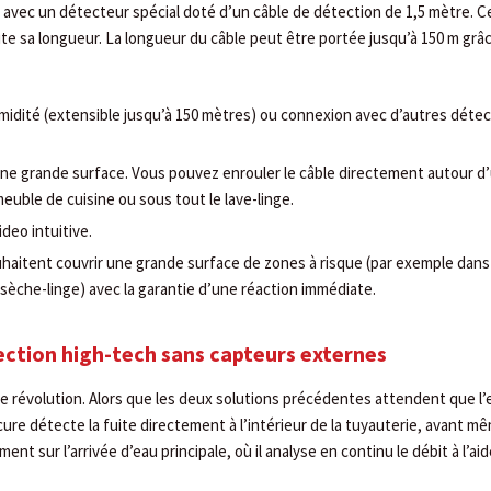
e avec un détecteur spécial doté d’un câble de détection de 1,5 mètre. C
e sa longueur. La longueur du câble peut être portée jusqu’à 150 m grâc
midité (extensible jusqu’à 150 mètres) ou connexion avec d’autres déte
ne grande surface. Vous pouvez enrouler le câble directement autour d
 meuble de cuisine ou sous tout le lave-linge.
deo intuitive.
uhaitent couvrir une grande surface de zones à risque (par exemple dans
 sèche-linge) avec la garantie d’une réaction immédiate.
ection high-tech sans capteurs externes
e révolution. Alors que les deux solutions précédentes attendent que l’
ecure détecte la fuite directement à l’intérieur de la tuyauterie, avant m
ment sur l’arrivée d’eau principale, où il analyse en continu le débit à l’ai