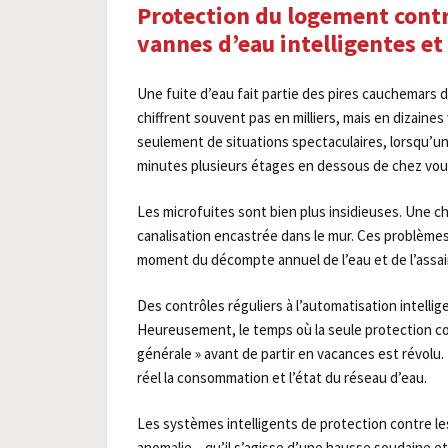
Protection du logement contr
vannes d’eau intelligentes et
Une fuite d’eau fait partie des pires cauchemars d
chiffrent souvent pas en milliers, mais en dizaines
seulement de situations spectaculaires, lorsqu’un 
minutes plusieurs étages en dessous de chez vou
Les microfuites sont bien plus insidieuses. Une c
canalisation encastrée dans le mur. Ces problèmes
moment du décompte annuel de l’eau et de l’assa
Des contrôles réguliers à l’automatisation intellig
Heureusement, le temps où la seule protection con
générale » avant de partir en vacances est révol
réel la consommation et l’état du réseau d’eau.
Les systèmes intelligents de protection contre le
anomalie – qu’il s’agisse d’une hausse soudaine et