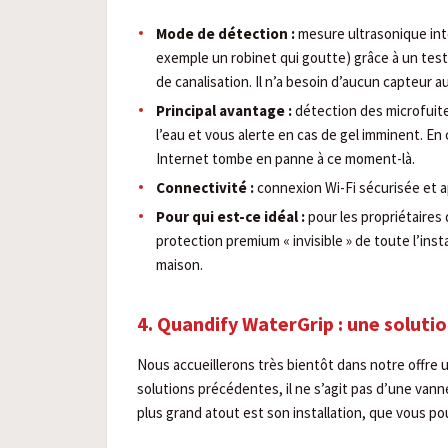
Mode de détection :
mesure ultrasonique inté
exemple un robinet qui goutte) grâce à un test
de canalisation. Il n’a besoin d’aucun capteur au
Principal avantage :
détection des microfuite
l’eau et vous alerte en cas de gel imminent. E
Internet tombe en panne à ce moment-là.
Connectivité :
connexion Wi-Fi sécurisée et a
Pour qui est-ce idéal :
pour les propriétaires
protection premium « invisible » de toute l’inst
maison.
4. Quandify WaterGrip : une soluti
Nous accueillerons très bientôt dans notre offre 
solutions précédentes, il ne s’agit pas d’une vann
plus grand atout est son installation, que vous p