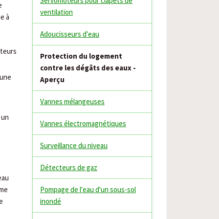
Servomoteurs pour clapets de
e
ventilation
e à
Adoucisseurs d'eau
cteurs
Protection du logement
contre les dégâts des eaux -
’une
Aperçu
Vannes mélangeuses
 un
Vannes électromagnétiques
Surveillance du niveau
Détecteurs de gaz
eau
ême
Pompage de l'eau d'un sous-sol
de
inondé