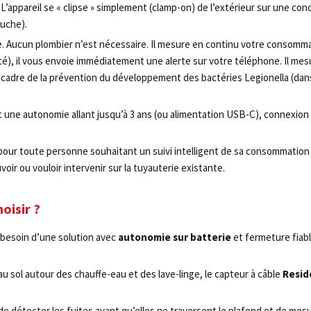
L’appareil se « clipse » simplement (clamp-on) de l’extérieur sur une con
ouche).
e. Aucun plombier n’est nécessaire. Il mesure en continu votre consomm
até), il vous envoie immédiatement une alerte sur votre téléphone. Il mes
cadre de la prévention du développement des bactéries Legionella (dan
 une autonomie allant jusqu’à 3 ans (ou alimentation USB-C), connexion 
 pour toute personne souhaitant un suivi intelligent de sa consommation
oir ou vouloir intervenir sur la tuyauterie existante.
oisir ?
 besoin d’une solution avec
autonomie sur batterie
et fermeture fiab
u sol autour des chauffe-eau et des lave-linge, le capteur à câble
Resid
 de détecter les fuites avant qu’elles ne traversent le plafond et de mes