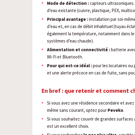
Mode de détection :
capteurs ultrasoniques. 
d’eau existante (cuivre, plastique, PEX, multic
Principal avantage :
installation par soi-mêm
d’eau et, en cas de débit inhabituel (tuyau écl
également la température, notamment dans le 
systèmes d’eau chaude).
Alimentation et connectivité :
batterie avec
Wi-Fi et Bluetooth.
Pour qui est-ce idéal :
pour les locataires ou
et une alerte précoce en cas de fuite, sans pouv
En bref : que retenir et comment ch
Si vous avez une résidence secondaire et avez
même sans courant, optez pour
Peveko
.
Si vous souhaitez couvrir de grandes surfaces a
est un excellent choix.
Si vous recherchez
le nec plus ultra
, capable