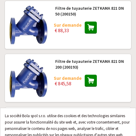
Filtre de tuyauterie ZETKAMA 821 DN
50 (200150)
Sur demande
€ 88,33
Filtre de tuyauterie ZETKAMA 821 DN
200 (200193)
Sur demande
€ 845,58
Tamis de rechange pour filtre
La société Bola spol s.r.o. utilise des cookies et des technologies similaires
ZETKAMA 821 DN 250, maille
pour assurer la fonctionnalité du site web et, avec votre consentement, pour
standard 1,6 mm
personnaliser le contenu de nos pages web, analyser le trafic, cibler et
personnaliser les publicités sur les réseaux publicitaires d'autres sites web.