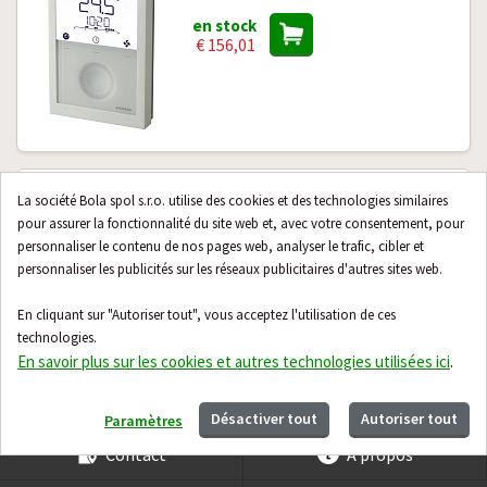
en stock
€ 156,01
Thermostat d'ambiance Honeywell
La société Bola spol s.r.o. utilise des cookies et des technologies similaires
T6360B1002 10/30 °C avec feedback
pour assurer la fonctionnalité du site web et, avec votre consentement, pour
de température
personnaliser le contenu de nos pages web, analyser le trafic, cibler et
personnaliser les publicités sur les réseaux publicitaires d'autres sites web.
en stock
€ 29,21
En cliquant sur "Autoriser tout", vous acceptez l'utilisation de ces
technologies.
En savoir plus sur les cookies et autres technologies utilisées ici
.
24 produits suivants
Désactiver tout
Autoriser tout
Paramètres
Contact
À propos