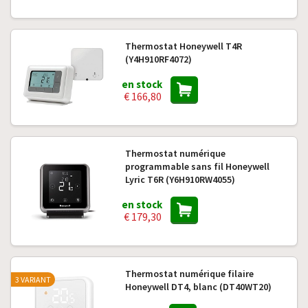
Thermostat Honeywell T4R
(Y4H910RF4072)
en stock
€ 166,80
Thermostat numérique
programmable sans fil Honeywell
Lyric T6R (Y6H910RW4055)
en stock
€ 179,30
Thermostat numérique filaire
3 VARIANT
Honeywell DT4, blanc (DT40WT20)