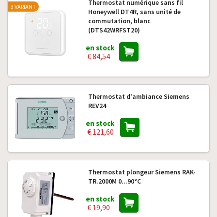
Thermostat numérique sans fil
3 VARIANT
Honeywell DT4R, sans unité de
commutation, blanc
(DTS42WRFST20)
en stock
€ 84,54
Thermostat d'ambiance Siemens
REV24
en stock
€ 121,60
Thermostat plongeur Siemens RAK-
TR.2000M 0...90°C
en stock
€ 19,90