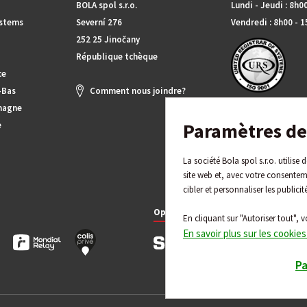
BOLA spol s.r.o.
Lundi - Jeudi : 8h0
ystems
Severní 276
Vendredi : 8h00 - 
252 25 Jinočany
République tchèque
ce
-Bas
Comment nous joindre?
magne
Paramètres de 
e
La société Bola spol s.r.o. utilise
site web et, avec votre consentem
cibler et personnaliser les publicit
Options de paiement
En cliquant sur "Autoriser tout", v
En savoir plus sur les cookies
P