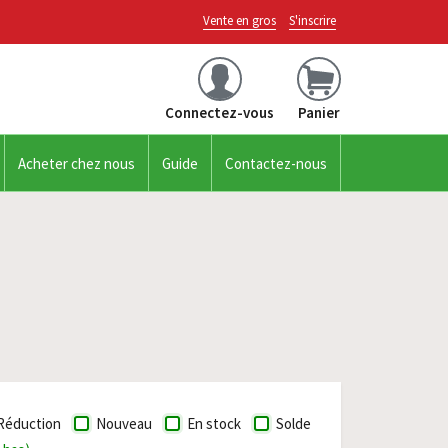
Vente en gros
S'inscrire
Connectez-vous
Panier
Acheter chez nous
Guide
Contactez-nous
Réduction
Nouveau
En stock
Solde