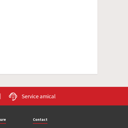
Service amical
ture
Contact