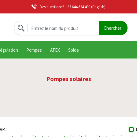
Des questions?
+33 644 634 490
(English)
régulation
Pompes
ATEX
Solde
Pompes solaires
AR: