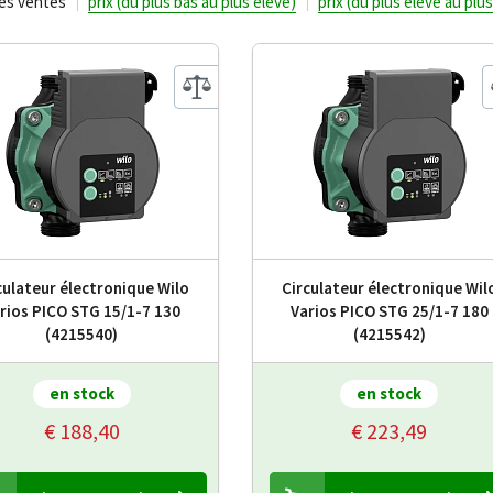
res ventes
prix (du plus bas au plus élevé)
prix (du plus élevé au plu
culateur électronique Wilo
Circulateur électronique Wil
rios PICO STG 15/1-7 130
Varios PICO STG 25/1-7 180
(4215540)
(4215542)
en stock
en stock
€ 188,40
€ 223,49