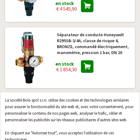
en stock
€ 4 545,90
Séparateur de conduite Honeywell
R295SB-3/4A, classe de risque 4,
BRONZE, commandé électriquement,
manomètre, pression 1 bar, DN 20
en stock
€ 1 854,30
La société Bola spol s.r.o. utilise des cookies et des technologies similaires
Séparateur de tuyauterie Honeywell
pour assurer la fonctionnalité du site web et, avec votre consentement, pour
Home - Braukmann CA295-3/4A
personnaliser le contenu de nos pages web, analyser le trafic, cibler et
en stock
personnaliser les publicités sur les réseaux publicitaires d'autres sites web.
€ 102,71
En cliquant sur "Autoriser tout", vous acceptez l'utilisation de ces
technologies.