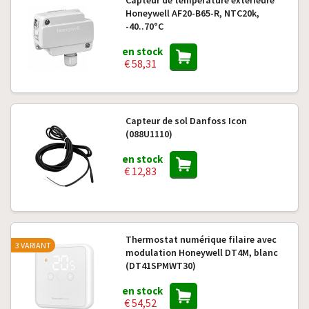
Capteur de température extérieure
Honeywell AF20-B65-R, NTC20k,
-40..70°C
en stock
€ 58,31
Capteur de sol Danfoss Icon
(088U1110)
en stock
€ 12,83
Thermostat numérique filaire avec
3 VARIANT
modulation Honeywell DT4M, blanc
(DT41SPMWT30)
en stock
€ 54,52