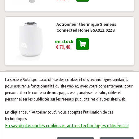
Actionneur thermique Siemens
Connected Home SSA911.02ZB
en stock
€ 70,48
Module de conversion de 230V à 24V
La société Bola spol s.r.o. utilise des cookies et des technologies similaires
pour servomoteurs thermiques
pour assurer la fonctionnalité du site web et, avec votre consentement, pour
Danfoss Icon2 (088U2140)
personnaliser le contenu de nos pages web, analyser le trafic, cibler et
personnaliser les publicités sur les réseaux publicitaires d'autres sites web.
en stock
€ 78,10
En cliquant sur "Autoriser tout", vous acceptez l'utilisation de ces
technologies.
En savoir plus sur les cookies et autres technologies utilisées ici
.
24 produits suivants