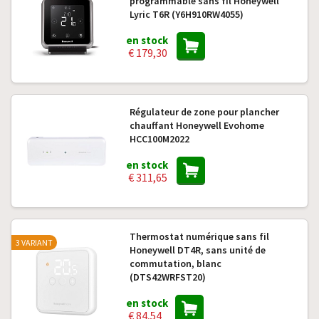
programmable sans fil Honeywell
Lyric T6R (Y6H910RW4055)
en stock
€ 179,30
Régulateur de zone pour plancher
chauffant Honeywell Evohome
HCC100M2022
en stock
€ 311,65
Thermostat numérique sans fil
3 VARIANT
Honeywell DT4R, sans unité de
commutation, blanc
(DTS42WRFST20)
en stock
€ 84,54