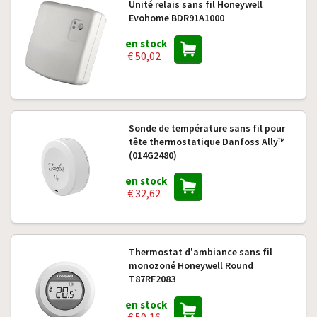
Unité relais sans fil Honeywell
Evohome BDR91A1000
en stock
€ 50,02
Sonde de température sans fil pour
tête thermostatique Danfoss Ally™
(014G2480)
en stock
€ 32,62
Thermostat d'ambiance sans fil
monozoné Honeywell Round
T87RF2083
en stock