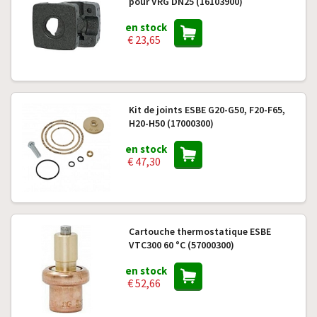
pour VRG DN25 (16103900)
en stock
€ 23,65
Kit de joints ESBE G20-G50, F20-F65,
H20-H50 (17000300)
en stock
€ 47,30
Cartouche thermostatique ESBE
VTC300 60 °C (57000300)
en stock
€ 52,66