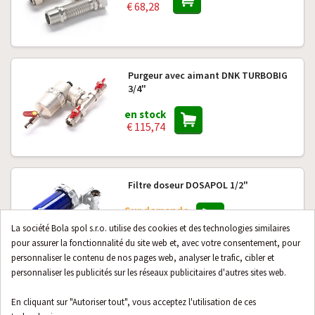
€ 68,28
Purgeur avec aimant DNK TURBOBIG
3/4"
en stock
€ 115,74
Filtre doseur DOSAPOL 1/2"
Sur demande
€ 70,02
La société Bola spol s.r.o. utilise des cookies et des technologies similaires
pour assurer la fonctionnalité du site web et, avec votre consentement, pour
personnaliser le contenu de nos pages web, analyser le trafic, cibler et
personnaliser les publicités sur les réseaux publicitaires d'autres sites web.
Adaptateur DNK pour filtre
TURBOMAG
En cliquant sur "Autoriser tout", vous acceptez l'utilisation de ces