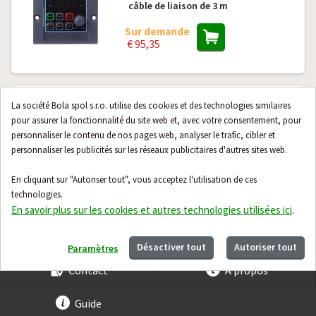
câble de liaison de 3 m
Sur demande
€ 95,35
Panneau opérateur externe LS
La société Bola spol s.r.o. utilise des cookies et des technologies similaires
Electric REMOTE A1MT-M100 avec
pour assurer la fonctionnalité du site web et, avec votre consentement, pour
câble de liaison de 1 m
personnaliser le contenu de nos pages web, analyser le trafic, cibler et
personnaliser les publicités sur les réseaux publicitaires d'autres sites web.
Sur demande
€ 67,84
En cliquant sur "Autoriser tout", vous acceptez l'utilisation de ces
technologies.
En savoir plus sur les cookies et autres technologies utilisées ici
.
24 produits suivants
Désactiver tout
Autoriser tout
Paramètres
Contact
À propos
Guide