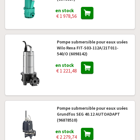
en stock
€ 1 978,56
Pompe submersible pour eaux usées
Wilo Rexa FIT-S03-112A/21T011-
540/O (6098142)
en stock
€ 1 221,48
Pompe submersible pour eaux usées
Grundfos SEG 40.12 AUTOADAPT
(96878510)
en stock
€ 2 279,74