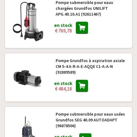
Pompe submersible pour eaux
chargées Grundfos UNILIFT
APG.40.10.A1 (92611467)
en stock
€ 769,78
Pompe Grundfos à aspiration axiale
CM 5-4 A-R-A-E-AQQE C1-A-A-N
(92889589)
en stock
€ 484,18
Pompe submersible pour eaux usées
Grundfos SEG 40.09 AUTOADAPT
(96878506)
en stock