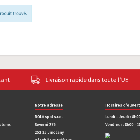
roduit trouvé.
lant
Livraison rapide dans toute l'UE
Notre adresse
Horaires d'ouver
BOLA spol s.r.o.
Lundi - Jeudi : 8h0
ystems
Severní 276
Vendredi : 8h00 - 
252 25 Jinočany