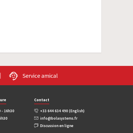
Service amical
ture
Contact
0 - 16h30
+33 644 634 490 (English)
15h30
info@bolasystems.fr
Discussion en ligne