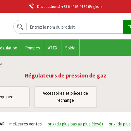
Des questions?
+33 6 44 63 44 90
(English)
régulation
Pompes
ATEX
Solde
az
Régulateurs de pression de gaz
Accessoires et pièces de
équipées
rechange
AR:
meilleures ventes
prix (du plus bas au plus élevé)
prix (du plu