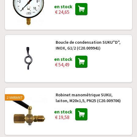
en stock
€ 24,65
Boucle de condensation SUKU"D",
INOX, G1/2 (C20.009941)
en stock
€ 54,49
Robinet manométrique SUKU,
2 VARIANT
laiton, M20x1,5, PN25 (C20.009706)
en stock
€ 19,58