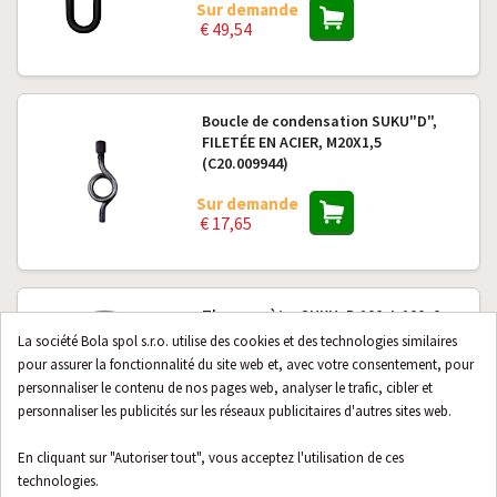
Sur demande
€ 49,54
Boucle de condensation SUKU"D",
FILETÉE EN ACIER, M20X1,5
(C20.009944)
Sur demande
€ 17,65
Thermomètre SUKU, D 100, L 100, 0-
40°C + doigt de gant 1/2 (C31.000112)
La société Bola spol s.r.o. utilise des cookies et des technologies similaires
pour assurer la fonctionnalité du site web et, avec votre consentement, pour
Sur demande
personnaliser le contenu de nos pages web, analyser le trafic, cibler et
€ 20,88
personnaliser les publicités sur les réseaux publicitaires d'autres sites web.
En cliquant sur "Autoriser tout", vous acceptez l'utilisation de ces
technologies.