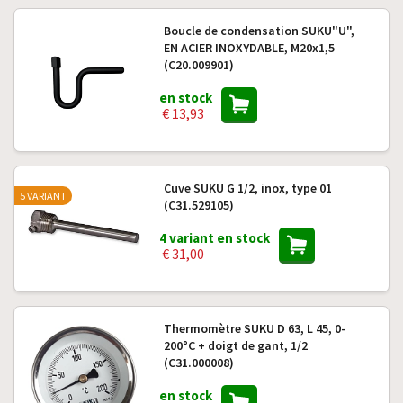
Boucle de condensation SUKU"U",
EN ACIER INOXYDABLE, M20x1,5
(C20.009901)
en stock
€ 13,93
Cuve SUKU G 1/2, inox, type 01
5 VARIANT
(C31.529105)
4 variant en stock
€ 31,00
Thermomètre SUKU D 63, L 45, 0-
200°C + doigt de gant, 1/2
(C31.000008)
en stock