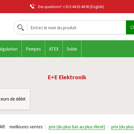
Des questions?
+33 6 44 63 44 90
(English)
régulation
Pompes
ATEX
Solde
E+E Elektronik
eurs de débit
AR:
meilleures ventes
prix (du plus bas au plus élevé)
prix (du plu