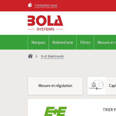
Contactez-nous
Marques
Robinetterie
Filtres
Mesure et 
E+E Elektronik
Mesure et régulation
Capt
TRIER P