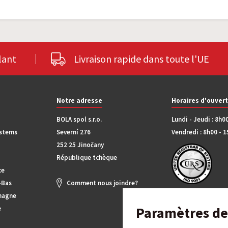
lant
Livraison rapide dans toute l'UE
Notre adresse
Horaires d'ouver
BOLA spol s.r.o.
Lundi - Jeudi : 8h0
ystems
Severní 276
Vendredi : 8h00 - 
252 25 Jinočany
République tchèque
ce
-Bas
Comment nous joindre?
magne
Paramètres de 
e