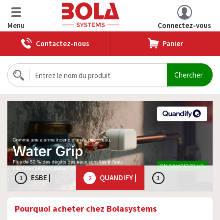
Menu
Connectez-vous
Contactez-nous
Panier
ESBE |
QUANDIFY |
1
2
3
Groupes de
Water Grip
SENSIBILITÉ |
Pourquoi acheter chez Bolasystems