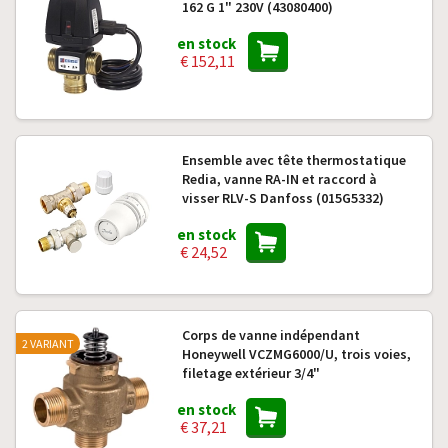
162 G 1" 230V (43080400)
en stock
€ 152,11
Ensemble avec tête thermostatique
Redia, vanne RA-IN et raccord à
visser RLV-S Danfoss (015G5332)
en stock
€ 24,52
Corps de vanne indépendant
2 VARIANT
Honeywell VCZMG6000/U, trois voies,
filetage extérieur 3/4"
en stock
€ 37,21