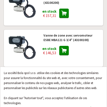
(43100200)
en stock
€ 157,31
Vanne de zone avec servomoteur
ESBE MBA121 G 3/4" (43100100)
en stock
€ 146,53
La société Bola spol s.r.o. utilise des cookies et des technologies similaires
Tête thermostatique Siemens RTN
pour assurer la fonctionnalité du site web et, avec votre consentement, pour
51G (RTN51G)
personnaliser le contenu de nos pages web, analyser le trafic, cibler et
personnaliser les publicités sur les réseaux publicitaires d'autres sites web.
en stock
€ 11,59
En cliquant sur "Autoriser tout", vous acceptez l'utilisation de ces
technologies.