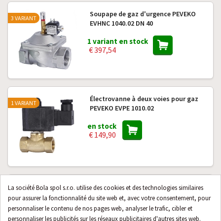
Soupape de gaz d'urgence PEVEKO
3 VARIANT
EVHNC 1040.02 DN 40
1 variant en stock
€ 397,54
Électrovanne à deux voies pour gaz
1 VARIANT
PEVEKO EVPE 1010.02
en stock
€ 149,90
Électrovanne à deux voies pour gaz
La société Bola spol s.r.o. utilise des cookies et des technologies similaires
3 VARIANT
PEVEKO EVF 12.11 DN 15, 230 VAC
pour assurer la fonctionnalité du site web et, avec votre consentement, pour
personnaliser le contenu de nos pages web, analyser le trafic, cibler et
1 variant en stock
personnaliser les publicités sur les réseaux publicitaires d'autres sites web.