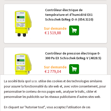
Contrôleur électrique de
température et d'humidité EX1
Schischek ExReg-D-A (054.3110)
Sur demande
€ 1 519,88
Contrôleur de pression électrique 0-
300 Pa EX Schischek ExReg-V (4028.5)
Sur demande
€ 2 779,04
La société Bola spol s.r.o. utilise des cookies et des technologies similaires
pour assurer la fonctionnalité du site web et, avec votre consentement, pour
personnaliser le contenu de nos pages web, analyser le trafic, cibler et
Régulateur de débit d'air Schischek
personnaliser les publicités sur les réseaux publicitaires d'autres sites web.
ExReg-V avec mesure 0-1000 Pa
(054.3150)
En cliquant sur "Autoriser tout", vous acceptez l'utilisation de ces