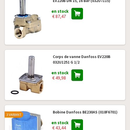
EV220B DN 15, 16 Bar (032U7115)
en stock
€ 87,47
Corps de vanne Danfoss EV220B
032U1251 G 1/2
en stock
€ 49,98
Bobine Danfoss BE230AS (018F6701)
3 VARIANT
en stock
€ 43,44