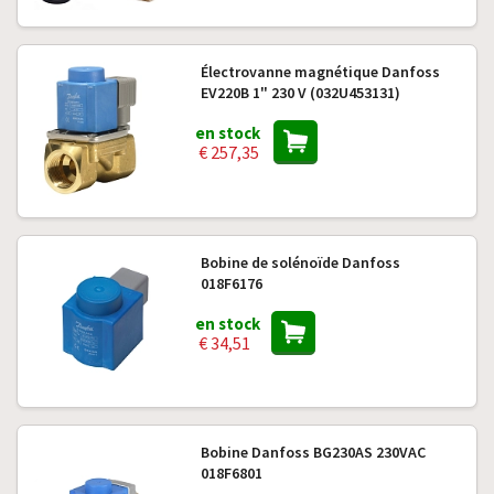
Électrovanne magnétique Danfoss
EV220B 1" 230 V (032U453131)
en stock
€ 257,35
Bobine de solénoïde Danfoss
018F6176
en stock
€ 34,51
Bobine Danfoss BG230AS 230VAC
018F6801