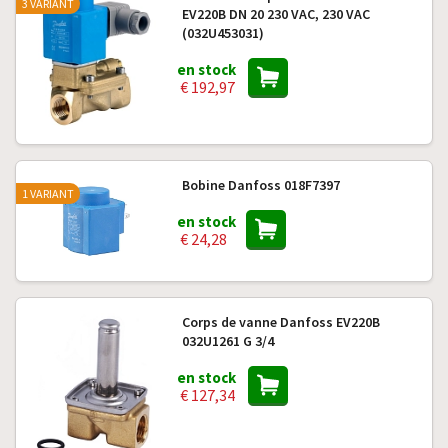
3 VARIANT
EV220B DN 20 230 VAC, 230 VAC
(032U453031)
en stock
€ 192,97
Bobine Danfoss 018F7397
1 VARIANT
en stock
€ 24,28
Corps de vanne Danfoss EV220B
032U1261 G 3/4
en stock
€ 127,34