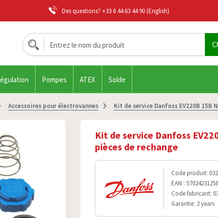
Des questions?
+33 6 44 63 44 90
(English)
régulation
Pompes
ATEX
Solde
Accessoires pour électrovannes
Kit de service Danfoss EV220B 15B 
Kit de service Danfoss EV2
pièces de rechange
Code produit: 03
EAN : 5702423125
Code fabricant: 
Garantie: 2 years