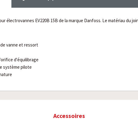
our électrovannes EV220B 15B de la marque Danfoss. Le matériau du joi
 de vanne et ressort
l'orifice d'équilibrage
 le système pilote
rmature
Accessoires