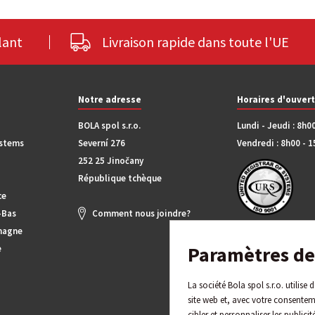
lant
Livraison rapide dans toute l'UE
Notre adresse
Horaires d'ouver
BOLA spol s.r.o.
Lundi - Jeudi : 8h0
ystems
Severní 276
Vendredi : 8h00 - 
252 25 Jinočany
République tchèque
ce
-Bas
Comment nous joindre?
magne
Paramètres de 
e
La société Bola spol s.r.o. utilise
site web et, avec votre consentem
cibler et personnaliser les publicit