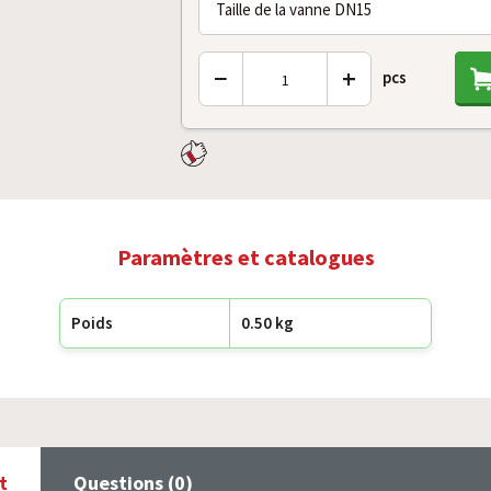
Taille de la vanne DN15
−
+
pcs
Paramètres et catalogues
Poids
0.50 kg
t
Questions (0)