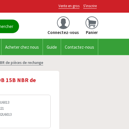
Vente en gros
S'inscrire
Connectez-vous
Panier
Acheter chez nous
Guide
Contactez-nous
NBR de pièces de rechange
20B 15B NBR de
2U6013
821
032U6013