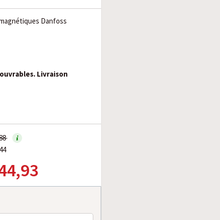
omagnétiques Danfoss
 ouvrables. Livraison
,88
44
 44,93