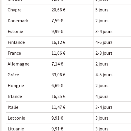
Chypre
20,66 €
5 jours
Danemark
7,59 €
2 jours
Estonie
9,99 €
3-4 jours
Finlande
16,12 €
4-6 jours
France
11,66 €
2-3 jours
Allemagne
7,14 €
2 jours
Grèce
33,06 €
4-5 jours
Hongrie
6,69 €
2 jours
Irlande
16,25 €
4 jours
Italie
11,47 €
3-4 jours
Lettonie
9,91 €
3 jours
Lituanie
9,91 €
3 jours