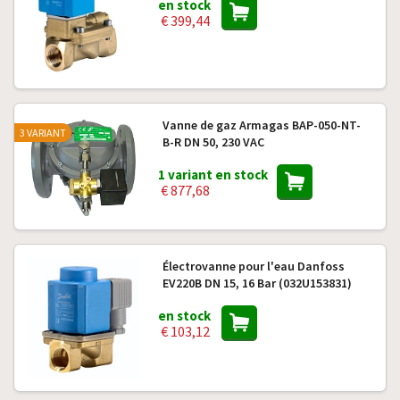
en stock
€ 399,44
Vanne de gaz Armagas BAP-050-NT-
3 VARIANT
B-R DN 50, 230 VAC
1 variant en stock
€ 877,68
Électrovanne pour l'eau Danfoss
EV220B DN 15, 16 Bar (032U153831)
en stock
€ 103,12