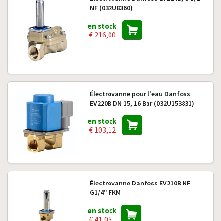
NF (032U8360)
en stock
€ 216,00
Électrovanne pour l'eau Danfoss
EV220B DN 15, 16 Bar (032U153831)
en stock
€ 103,12
Électrovanne Danfoss EV210B NF
G1/4" FKM
en stock
€ 41,05