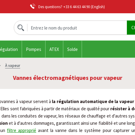
Des questions?
+33 6 44 63 44 90
(English)
régulation
Pompes
ATEX
Solde
À vapeur
Vannes électromagnétiques pour vapeur
ovannes à vapeur servent à 
la régulation automatique de la vapeur 
 Elles sont fabriquées à partir de matériaux de qualité pour 
résister à 
n dans les conduites de vapeur, les réseaux de chauffage et d'autres sys
sion
 et à d'autres dommages, garantissant ainsi une fiabilité et une l
 un 
filtre approprié
 avant la vanne dans le système pour capturer un