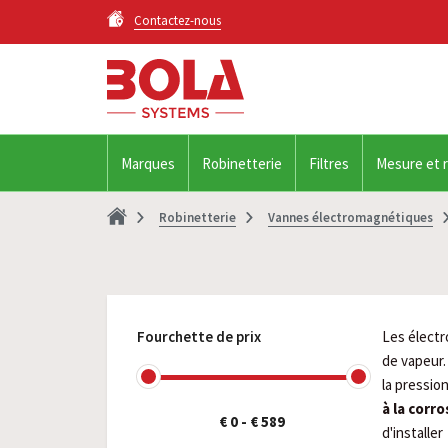
Contactez-nous
Marques
Robinetterie
Filtres
Mesure et 
Robinetterie
Vannes électromagnétiques
Fourchette de prix
Les électr
de vapeur.
la pressio
à la corro
€ 0
-
€ 589
d'installer