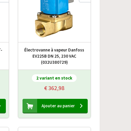
T-
Électrovanne à vapeur Danfoss
EV225B DN 25, 230 VAC
(032U380729)
2 variant en stock
€ 362,98
Ajouter au panier