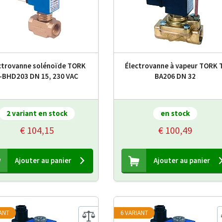
ctrovanne solénoïde TORK
Électrovanne à vapeur TORK 
-BHD203 DN 15, 230 VAC
BA206 DN 32
2 variant en stock
en stock
€ 104,15
€ 100,49
Ajouter au panier
Ajouter au panier
IANT
6 VARIANT