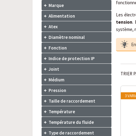
fonctionn
Marque
Les électr
Alimentation
tension
.
Atex
système, m
Diamètre nominal
En
Fonction
Indice de protection IP
Joint
TRIER P
Médium
Pression
3 VAR
Taille de raccordement
Température
Température du fluide
Type de raccordement