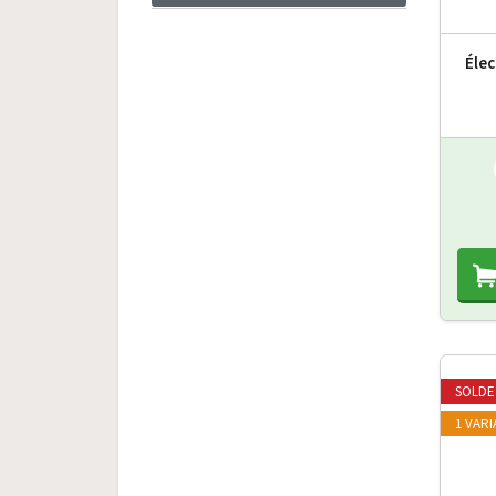
Élec
SOLDE
1 VAR