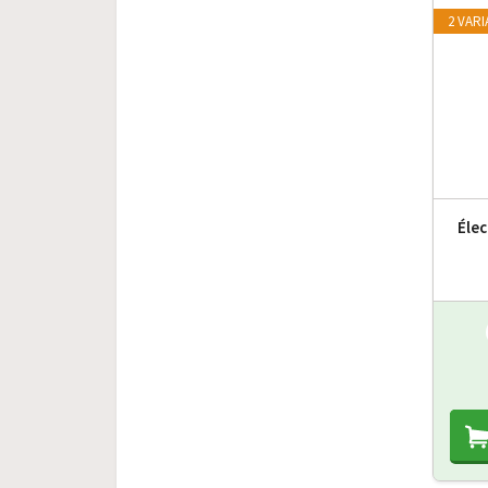
2 VAR
Élec