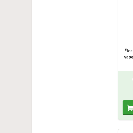
Éle
vape