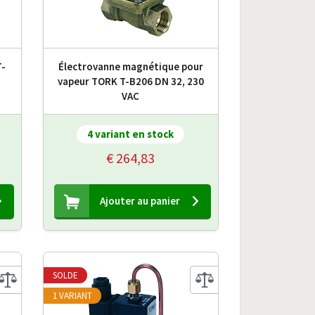
T-
Électrovanne magnétique pour
vapeur TORK T-B206 DN 32, 230
VAC
4 variant en stock
€ 264,83
Ajouter au panier
SOLDE
1 VARIANT