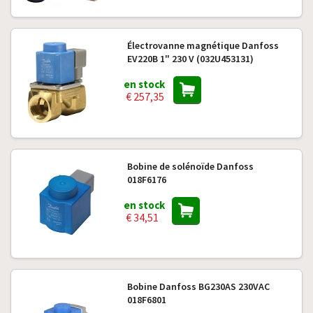
Électrovanne magnétique Danfoss
EV220B 1" 230 V (032U453131)
en stock
€ 257,35
Bobine de solénoïde Danfoss
018F6176
en stock
€ 34,51
Bobine Danfoss BG230AS 230VAC
018F6801