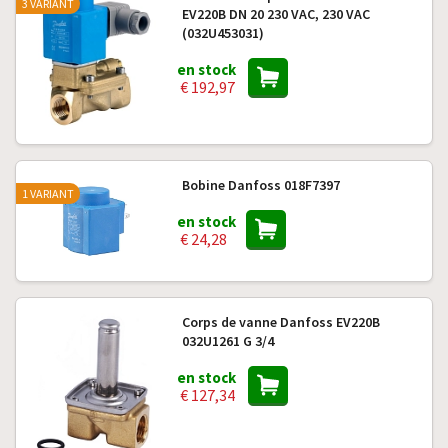
3 VARIANT
EV220B DN 20 230 VAC, 230 VAC
(032U453031)
en stock
€ 192,97
Bobine Danfoss 018F7397
1 VARIANT
en stock
€ 24,28
Corps de vanne Danfoss EV220B
032U1261 G 3/4
en stock
€ 127,34