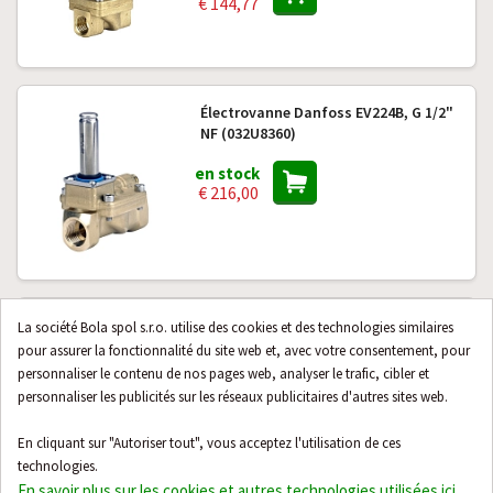
€ 144,77
Électrovanne Danfoss EV224B, G 1/2"
NF (032U8360)
en stock
€ 216,00
Bobine de solénoïde Danfoss
La société Bola spol s.r.o. utilise des cookies et des technologies similaires
BF230AS 230 V CA (018F8221)
pour assurer la fonctionnalité du site web et, avec votre consentement, pour
personnaliser le contenu de nos pages web, analyser le trafic, cibler et
en stock
personnaliser les publicités sur les réseaux publicitaires d'autres sites web.
€ 67,24
En cliquant sur "Autoriser tout", vous acceptez l'utilisation de ces
technologies.
En savoir plus sur les cookies et autres technologies utilisées ici
.