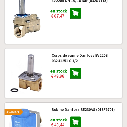
EV220B DN 15, 16 Bar (032U7115)
en stock
€ 87,47
Corps de vanne Danfoss EV220B
032U1251 G 1/2
en stock
€ 49,98
Bobine Danfoss BE230AS (018F6701)
3 VARIANT
en stock
€ 43,44