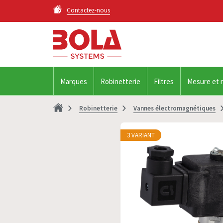
Contactez-nous
Marques
Robinetterie
Filtres
Mesure et 
Robinetterie
Vannes électromagnétiques
3 VARIANT