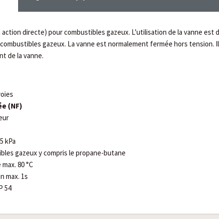
 action directe) pour combustibles gazeux. L'utilisation de la vanne est d
 combustibles gazeux. La vanne est normalement fermée hors tension. I
nt de la vanne.
voies
e (NF)
ieur
-5 kPa
bles gazeux y compris le propane-butane
 max. 80 °C
n max. 1s
P 54