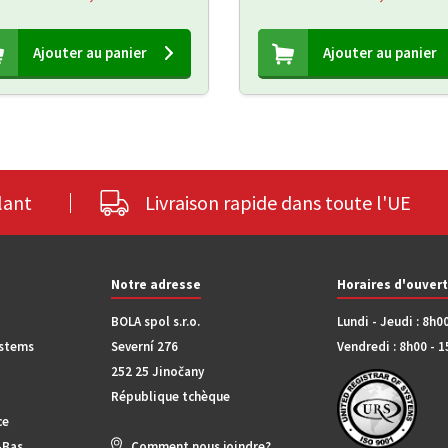
Ajouter au panier
Ajouter au panier
lant
Livraison rapide dans toute l'UE
Notre adresse
Horaires d'ouver
BOLA spol s.r.o.
Lundi - Jeudi : 8h0
ystems
Severní 276
Vendredi : 8h00 - 
252 25 Jinočany
République tchèque
ce
-Bas
Comment nous joindre?