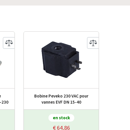
e
Bobine Peveko 230 VAC pour
-230
vannes EVF DN 15-40
en stock
€ 64,86