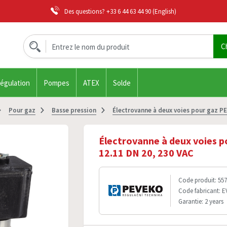
Des questions?
+33 6 44 63 44 90
(English)
régulation
Pompes
ATEX
Solde
Pour gaz
Basse pression
Électrovanne à deux voies pour gaz P
Électrovanne à deux voies 
12.11 DN 20, 230 VAC
Code produit: 557
Code fabricant: E
Garantie: 2 years