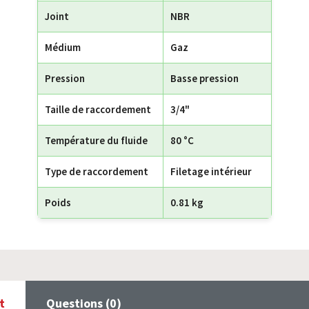
Joint
NBR
Médium
Gaz
Pression
Basse pression
Taille de raccordement
3/4"
Température du fluide
80 °C
Type de raccordement
Filetage intérieur
Poids
0.81 kg
t
Questions (0)