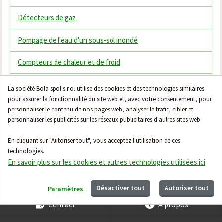
Détecteurs de gaz
Pompage de l'eau d'un sous-sol inondé
Compteurs de chaleur et de froid
Thermostats
La société Bola spol s.r.o. utilise des cookies et des technologies similaires
pour assurer la fonctionnalité du site web et, avec votre consentement, pour
Vannes mélangeuses thermostatiques
personnaliser le contenu de nos pages web, analyser le trafic, cibler et
personnaliser les publicités sur les réseaux publicitaires d'autres sites web.
Filtres domestiques
En cliquant sur "Autoriser tout", vous acceptez l'utilisation de ces
Honeywell Evohome
technologies.
En savoir plus sur les cookies et autres technologies utilisées ici
.
Désactiver tout
Autoriser tout
Paramètres
Contact
À propos