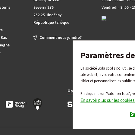
ystems
Severní 276
Vendredi : 8h00 - 
252 25 Jinočany
République tchèque
ce
-Bas
Comment nous joindre?
magne
Paramètres de 
e
La société Bola spol s.r.o. utilise
site web et, avec votre consentem
cibler et personnaliser les publicit
Options de paiement
En cliquant sur "Autoriser tout", v
En savoir plus sur les cookies
P