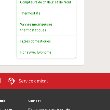
Compteurs de chaleur et de froid
Thermostats
Vannes mélangeuses
thermostatiques
Filtres domestiques
Honeywell Evohome
Service amical
ture
Contact
0 - 16h30
+33 644 634 490 (English)