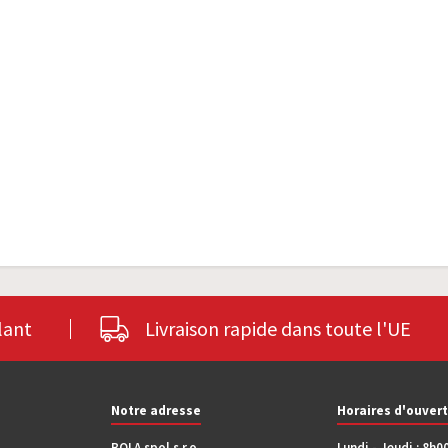
lant
Livraison rapide dans toute l'UE
Notre adresse
Horaires d'ouver
BOLA spol s.r.o.
Lundi - Jeudi : 8h0