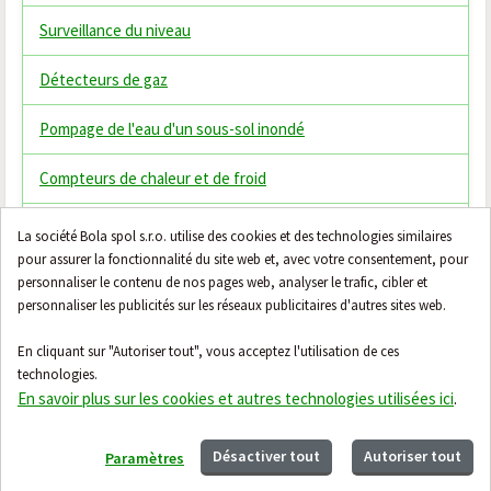
Surveillance du niveau
Détecteurs de gaz
Pompage de l'eau d'un sous-sol inondé
Compteurs de chaleur et de froid
Thermostats
La société Bola spol s.r.o. utilise des cookies et des technologies similaires
pour assurer la fonctionnalité du site web et, avec votre consentement, pour
Vannes mélangeuses thermostatiques
personnaliser le contenu de nos pages web, analyser le trafic, cibler et
personnaliser les publicités sur les réseaux publicitaires d'autres sites web.
Filtres domestiques
En cliquant sur "Autoriser tout", vous acceptez l'utilisation de ces
technologies.
Honeywell Evohome
En savoir plus sur les cookies et autres technologies utilisées ici
.
Désactiver tout
Autoriser tout
Paramètres