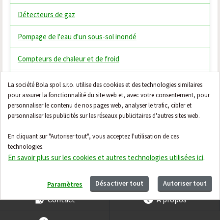
Détecteurs de gaz
Pompage de l'eau d'un sous-sol inondé
Compteurs de chaleur et de froid
Thermostats
La société Bola spol s.r.o. utilise des cookies et des technologies similaires
pour assurer la fonctionnalité du site web et, avec votre consentement, pour
Vannes mélangeuses thermostatiques
personnaliser le contenu de nos pages web, analyser le trafic, cibler et
personnaliser les publicités sur les réseaux publicitaires d'autres sites web.
Filtres domestiques
En cliquant sur "Autoriser tout", vous acceptez l'utilisation de ces
technologies.
Honeywell Evohome
En savoir plus sur les cookies et autres technologies utilisées ici
.
Désactiver tout
Autoriser tout
Paramètres
Contact
À propos