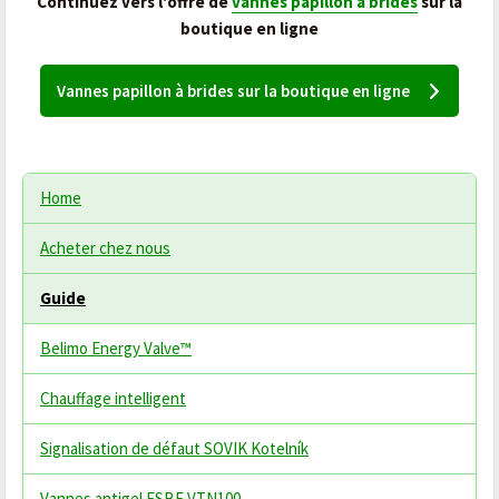
Continuez vers l'offre de
vannes papillon à brides
sur la
boutique en ligne
Vannes papillon à brides sur la boutique en ligne
Home
Acheter chez nous
Guide
Belimo Energy Valve™
Chauffage intelligent
Signalisation de défaut SOVIK Kotelník
Vannes antigel ESBE VTN100