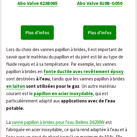
Abo Valve 623B065
Abo Valve 610B-G050
Plus d'infos
Plus d'infos
Lors du choix des vannes papillon à brides, il est important de
savoir que le matériau du papillon et du joint est lié au type de
fluide requis et à sa température. Par exemple, les vannes
papillon à brides en
fonte ductile avec revêtement époxy
sont destinées
à l'eau
, tandis que les vannes papillon à brides
en laiton
sont utilisées pour le gaz
. Un autre matériau
courant est le
papillon en acier inoxydable
, qui est
particulièrement adapté aux
applications avec de l'eau
potable.
La
vanne papillon à brides pour l'eau Belimo D6200W
est
fabriquée en acier inoxydable, ce qui la rend adaptée à l'eau et à
l'eau avec un ajout de glycol jusqu'à un maximum de 50 %. Elle