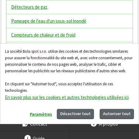
Détecteurs de gaz
Pompage de l'eau d'un sous-sol inondé
Compteurs de chaleur et de froid
Thermostats
La société Bola spol s.r.o. utilise des cookies et des technologies similaires
pour assurer la fonctionnalité du site web et, avec votre consentement, pour
Vannes mélangeuses thermostatiques
personnaliser le contenu de nos pages web, analyser le trafic, cibler et
personnaliser les publicités sur les réseaux publicitaires d'autres sites web.
Filtres domestiques
En cliquant sur "Autoriser tout", vous acceptez l'utilisation de ces
technologies.
Honeywell Evohome
En savoir plus sur les cookies et autres technologies utilisées ici
.
Désactiver tout
Autoriser tout
Paramètres
Contact
À propos
Guide