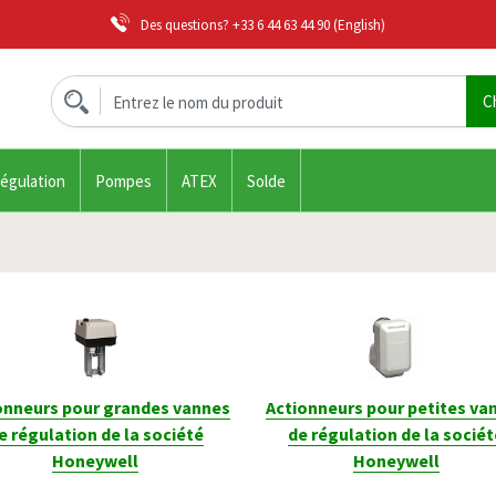
Des questions?
+33 6 44 63 44 90
(English)
régulation
Pompes
ATEX
Solde
onneurs pour grandes vannes
Actionneurs pour petites va
e régulation de la société
de régulation de la socié
Honeywell
Honeywell