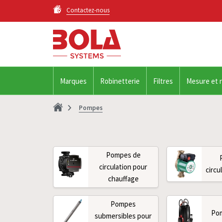
Contactez-nous
Marques
Robinetterie
Filtres
Mesure et 
Pompes
Pompes de
circulation pour
circu
chauffage
Pompes
Po
submersibles pour