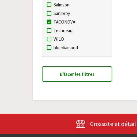
Salmson
Sanibroy
TACONOVA
Techneau
WILO
bluediamond
Effacer les filtres
Grossiste et détail