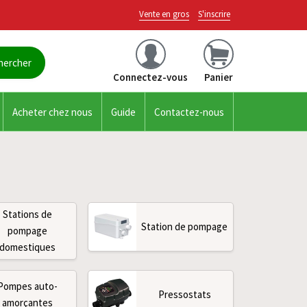
Vente en gros
S'inscrire
Connectez-vous
Panier
Acheter chez nous
Guide
Contactez-nous
Stations de
Station de pompage
pompage
domestiques
Pompes auto-
Pressostats
amorçantes