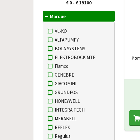
€ 0
-
€ 19100
Marque
AL-KO
ALFAPUMPY
BOLA SYSTEMS
ELEKTROBOCK MTF
Pom
Flamco
GENEBRE
GIACOMINI
GRUNDFOS
HONEYWELL
INTEGRA TECH
MERABELL
REFLEX
Regulus