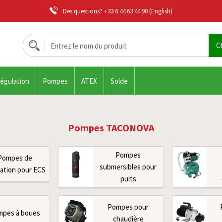
Des questions?
+33 6 44 63 44 90
(English)
régulation
Pompes
ATEX
Solde
Pompes TACONOVA
Pompes
Pompes de
submersibles pour
lation pour ECS
puits
Pompes pour
mpes à boues
chaudière