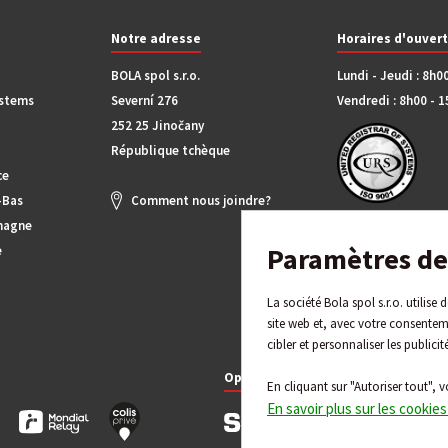
Notre adresse
Horaires d'ouver
BOLA spol s.r.o.
Lundi - Jeudi : 8h0
ystems
Severní 276
Vendredi : 8h00 - 
252 25 Jinočany
République tchèque
ce
-Bas
Comment nous joindre?
magne
Paramètres de 
e
La société Bola spol s.r.o. utilise
site web et, avec votre consentem
cibler et personnaliser les publicit
Options de paiement
En cliquant sur "Autoriser tout", v
En savoir plus sur les cookies