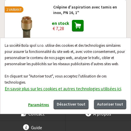
Crépine d'aspiration avec tamis en
2 VARIANT
inox, PN 16, 1"
en stock
€ 7,28
La société Bola spol s.r.o. utilise des cookies et des technologies similaires
pour assurer la fonctionnalité du site web et, avec votre consentement, pour
personnaliser le contenu de nos pages web, analyser le trafic, cibler et
personnaliser les publicités sur les réseaux publicitaires d'autres sites web.
Tuyau JAMAICA M, 32mm, 10bar -
10m
En cliquant sur "Autoriser tout", vous acceptez l'utilisation de ces
technologies.
Sur demande
En savoir plus sur les cookies et autres technologies utilisées ici
.
€ 41,65
Désactiver tout
Autoriser tout
Paramètres
Contact
À propos
Guide