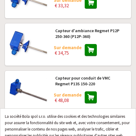
Sur demande
€ 33,32
Capteur d'ambiance Regmet P12P
250-360 (P12P-360)
Sur demande
€ 34,75
Capteur pour conduit de VMC
Regmet P13S 150-220
Sur demande
€ 48,08
La société Bola spol s.r.o. utilise des cookies et des technologies similaires
pour assurer la fonctionnalité du site web et, avec votre consentement, pour
Capteur pour conduit de VMC
personnaliser le contenu de nos pages web, analyser le trafic, cibler et
Regmet P13S 150-280
personnaliser les publicités sur les réseaux publicitaires d'autres sites web.