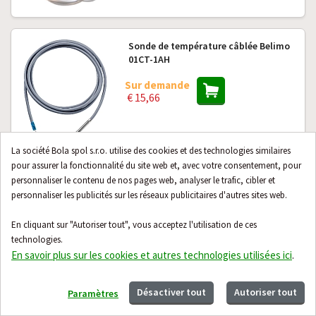
Sonde de température câblée Belimo
01CT-1AH
Sur demande
€ 15,66
La société Bola spol s.r.o. utilise des cookies et des technologies similaires
pour assurer la fonctionnalité du site web et, avec votre consentement, pour
personnaliser le contenu de nos pages web, analyser le trafic, cibler et
personnaliser les publicités sur les réseaux publicitaires d'autres sites web.
Capteur câblé Thermokon TF25.200S
Sur demande
En cliquant sur "Autoriser tout", vous acceptez l'utilisation de ces
€ 25,09
technologies.
En savoir plus sur les cookies et autres technologies utilisées ici
.
Désactiver tout
Autoriser tout
Paramètres
Contact
À propos