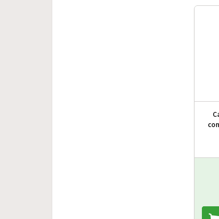
C
con