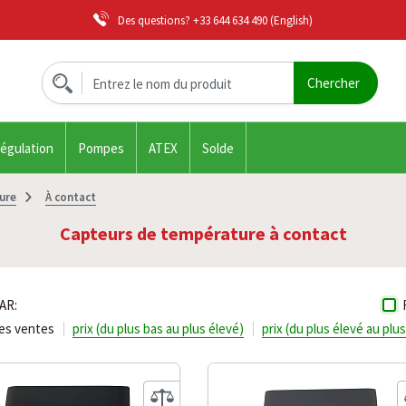
Des questions?
+33 644 634 490
(English)
régulation
Pompes
ATEX
Solde
ure
À contact
Capteurs de température à contact
AR:
res ventes
prix (du plus bas au plus élevé)
prix (du plus élevé au plu