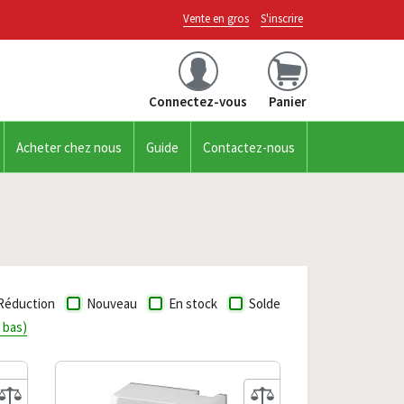
Vente en gros
S'inscrire
Connectez-vous
Panier
Acheter chez nous
Guide
Contactez-nous
Réduction
Nouveau
En stock
Solde
s bas)