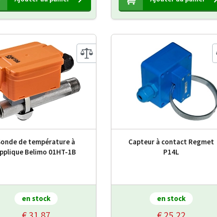
Sonde de température à
Capteur à contact Regmet
pplique Belimo 01HT-1B
P14L
en stock
en stock
€ 31,87
€ 25,22