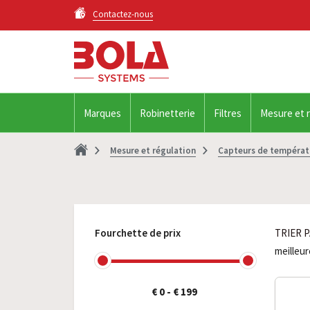
Contactez-nous
Marques
Robinetterie
Filtres
Mesure et 
Mesure et régulation
Capteurs de températ
Fourchette de prix
TRIER P
meilleu
€ 0
-
€ 199