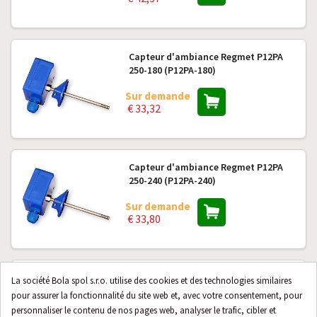
Capteur d'ambiance Regmet P12PA
250-180 (P12PA-180)
Sur demande
€ 33,32
Capteur d'ambiance Regmet P12PA
250-240 (P12PA-240)
Sur demande
€ 33,80
Capteur de température extérieur
La société Bola spol s.r.o. utilise des cookies et des technologies similaires
Regmet P11MU, communication
pour assurer la fonctionnalité du site web et, avec votre consentement, pour
Modbus RTU
personnaliser le contenu de nos pages web, analyser le trafic, cibler et