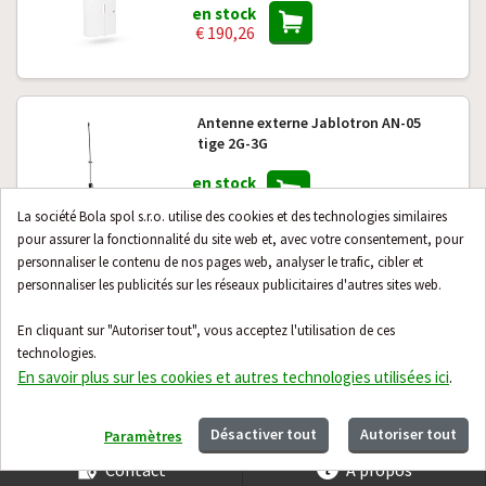
en stock
€ 190,26
Antenne externe Jablotron AN-05
tige 2G-3G
en stock
€ 18,23
La société Bola spol s.r.o. utilise des cookies et des technologies similaires
pour assurer la fonctionnalité du site web et, avec votre consentement, pour
personnaliser le contenu de nos pages web, analyser le trafic, cibler et
personnaliser les publicités sur les réseaux publicitaires d'autres sites web.
Module de sauvegarde JABLOTRON
GD-04A
En cliquant sur "Autoriser tout", vous acceptez l'utilisation de ces
technologies.
en stock
En savoir plus sur les cookies et autres technologies utilisées ici
.
€ 35,90
Désactiver tout
Autoriser tout
Paramètres
Contact
À propos