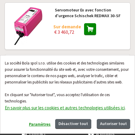
Servomoteur Ex avec fonction
d'urgence Schischek REDMAX 30-SF
Sur demande
€ 3 460,72
Boîte de vitesses pour applications
La société Bola spol s.r.o. utilise des cookies et des technologies similaires
de levage 7,5 mm pour
pour assurer la fonctionnalité du site web et, avec votre consentement, pour
entraînements ..Max... (090.3470)
personnaliser le contenu de nos pages web, analyser le trafic, cibler et
personnaliser les publicités sur les réseaux publicitaires d'autres sites web.
Sur demande
€ 1 376,33
En cliquant sur "Autoriser tout", vous acceptez l'utilisation de ces
technologies.
En savoir plus sur les cookies et autres technologies utilisées ici
.
24 produits suivants
Désactiver tout
Autoriser tout
Paramètres
Contact
À propos