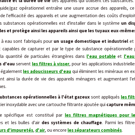
alité et la durée de vie
des appareils qui utilisent ces substances
iquide/gaz opérationnel entraîne une usure accrue des appareils, c
de l'efficacité des appareils et une augmentation des coûts d'exploi
es substances opérationnelles est d'installer dans le système
un dis
les et protège ainsi les appareils ainsi que les tuyaux eux-même
es à eau sont fabriqués pour
un usage domestique et industriel
et 
nt capables de capturer et par le type de substance opérationnelle p
 la quantité de particules étrangères dans
l'eau potable
et
l'eau
s d'eau
servent
les filtres à visser
, pour les applications industriell
e également
les adoucisseurs d'eau
qui éliminent les minéraux en e
nt ainsi la durée de vie des appareils ménagers et augmentant l'ef
es.
substances opérationnelles à l'état gazeux
sont appliqués
les fil
acier inoxydable avec une cartouche filtrante ajoutée qui
capture même 
 spécifique est constitué par
les filtres magnétiques pour l
es et les bulles d'air
des systèmes de chauffage
. Parmi les fil
urs d'impuretés
,
d'air
, ou encore
les séparateurs combinés
.