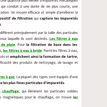
. Une quantité plus élevée d'impuretés mécaniques
e qui conduit à une durée de vie plus courte, une
tation. Un moyen efficace et simple d'améliorer la
positif de filtration
qui
capture les impuretés
s
.
diffèrent principalement par la taille des particules
our laquelle ils sont destinés.
Les filtres à eau
 de pluie
. Pour
la filtration de base dans les
es,
les filtres à eau à bride
. Parmi les filtres à eau,
xcès et
empêchent ainsi la formation de tartre
,
ficacité des produits de nettoyage, de lavage et
tres à gaz
. La plupart des types sont équipés d'une
les plus fines particules d'impuretés
.
e chauffage
,
qui
éliminent les particules solides
tres magnétiques pour le chauffage, on trouve
les