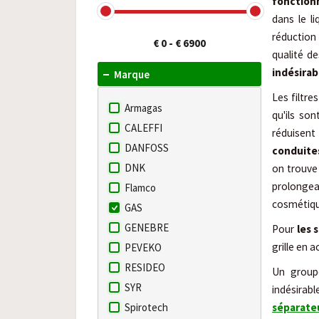
fonctionn
dans le l
réduction 
€ 0
-
€ 6900
qualité d
indésirab
Marque
Les filtr
Armagas
qu'ils so
CALEFFI
réduisent
DANFOSS
conduite
DNK
on trouv
prolongea
Flamco
cosmétiqu
GAS
GENEBRE
Pour
les 
grille en 
PEVEKO
RESIDEO
Un groupe
SYR
indésirabl
Spirotech
séparate