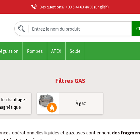
Des questions?
+33 6 44 63 44 90
(English)
régulation
Pompes
ATEX
Solde
Filtres GAS
 le chauffage -
À gaz
agnétique
ances opérationnelles liquides et gazeuses contiennent
des fragment