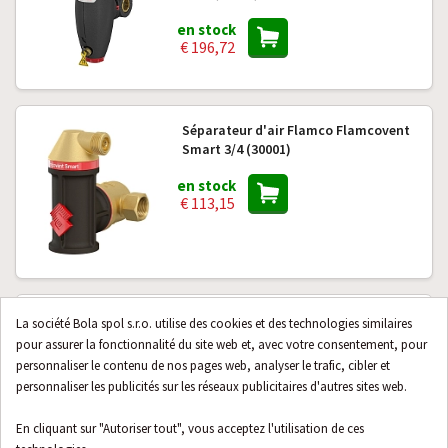
en stock
€ 196,72
Séparateur d'air Flamco Flamcovent
Smart 3/4 (30001)
en stock
€ 113,15
Séparateur d'air et de saletés avec
La société Bola spol s.r.o. utilise des cookies et des technologies similaires
aimant Flamco XStream Vent-Clean
pour assurer la fonctionnalité du site web et, avec votre consentement, pour
1 1/2 F (11064)
personnaliser le contenu de nos pages web, analyser le trafic, cibler et
personnaliser les publicités sur les réseaux publicitaires d'autres sites web.
en stock
€ 318,23
En cliquant sur "Autoriser tout", vous acceptez l'utilisation de ces