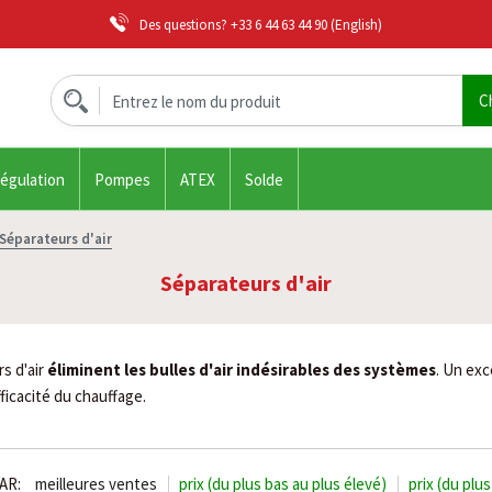
Des questions?
+33 6 44 63 44 90
(English)
régulation
Pompes
ATEX
Solde
Séparateurs d'air
Séparateurs d'air
s d'air
éliminent les bulles d'air indésirables des systèmes
. Un exc
fficacité du chauffage.
AR:
meilleures ventes
prix (du plus bas au plus élevé)
prix (du plu