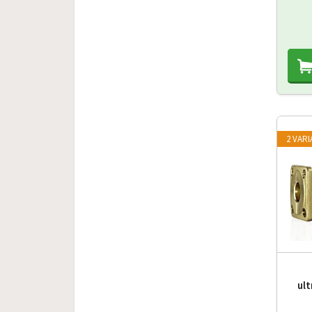
2 VAR
ul