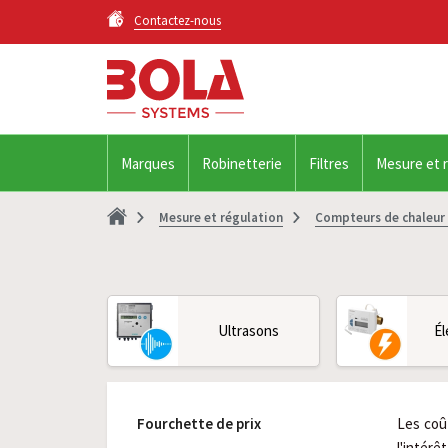
Contactez-nous
Marques
Robinetterie
Filtres
Mesure et 
Mesure et régulation
Compteurs de chaleur 
Ultrasons
Él
Fourchette de prix
Les coû
l'intér