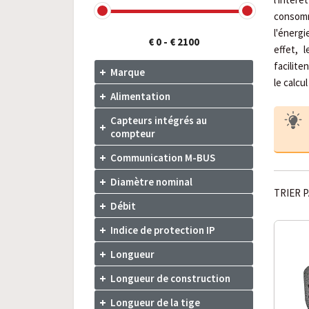
consomma
l'énerg
€ 0
-
€ 2100
effet, 
facilit
Marque
le calcu
Alimentation
Capteurs intégrés au
compteur
Communication M-BUS
Diamètre nominal
TRIER P
Débit
Indice de protection IP
Longueur
Longueur de construction
Longueur de la tige