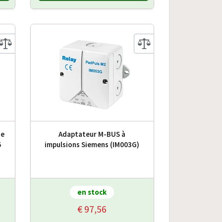
ue
Adaptateur M-BUS à
5
impulsions Siemens (IM003G)
en stock
€ 97,56