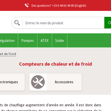
Des questions?
+33 6 44 63 44 90
(English)
régulation
Pompes
ATEX
Solde
et de froid
Compteurs de chaleur et de froid
ectroniques
Accessoires
ts de chauffage augmentent d'année en année. Il est donc dans
êt de chaque propriétaire de se concentrer sur la réduction de la