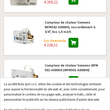
€ 209,22
Compteur de chaleur Siemens
WFM542-G000H0, raccordement G
3/4", kvs 1,5 m3/h
Sur demande
€ 238,51
Compteur de chaleur Siemens WFM
502-A000H0 (WFM502-A000H0)
Sur demande
€ 196,55
La société Bola spol s.r.o. utilise des cookies et des technologies similaires
pour assurer la fonctionnalité du site web et, avec votre consentement, pour
personnaliser le contenu de nos pages web, analyser le trafic, cibler et
personnaliser les publicités sur les réseaux publicitaires d'autres sites web.
Compteur de chaleur Siemens WFM
502-E000H4 (WFM502-E000H4)
En cliquant sur "Autoriser tout", vous acceptez l'utilisation de ces