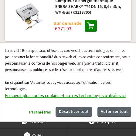
Compteur d’énergie thermique
ENBRA SHARKY 774 DN 15, 0,6 m3/h,
WM-Bus (K3113795)
Sur demande
€ 371,03
La société Bola spol s.r.o. utilise des cookies et des technologies similaires
Compteur d’énergie thermique
pour assurer la fonctionnalité du site web et, avec votre consentement, pour
ENBRA SHARKY 774 DN 20, 2,5 m3/h,
personnaliser le contenu de nos pages web, analyser le trafic, cibler et
WM-Bus (K3113797)
personnaliser les publicités sur les réseaux publicitaires d'autres sites web.
Sur demande
€ 382,31
En cliquant sur "Autoriser tout", vous acceptez l'utilisation de ces
technologies.
En savoir plus sur les cookies et autres technologies utilisées ici
.
Désactiver tout
Autoriser tout
Paramètres
Contact
À propos
Guide