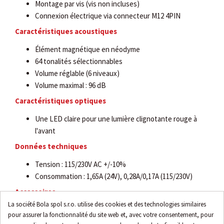
Montage par vis (vis non incluses)
Connexion électrique via connecteur M12 4PIN
Caractéristiques acoustiques
Élément magnétique en néodyme
64 tonalités sélectionnables
Volume réglable (6 niveaux)
Volume maximal : 96 dB
Caractéristiques optiques
Une LED claire pour une lumière clignotante rouge à
l'avant
Données techniques
Tension : 115/230V AC +/-10%
Consommation : 1,65A (24V), 0,28A/0,17A (115/230V)
Accessoires
La société Bola spol s.r.o. utilise des cookies et des technologies similaires
Support mural
pour assurer la fonctionnalité du site web et, avec votre consentement, pour
Adaptateur SE12, SEP, SE25