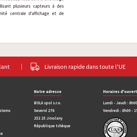
tilisant plusieurs capteurs à des
ité centrale d'affichage et de
lant
Livraison rapide dans toute l'UE
Notre adresse
Horaires d'ouver
BOLA spol s.r.o.
Lundi - Jeudi : 8h0
ystems
Severní 276
Vendredi : 8h00 - 
252 25 Jinočany
République tchèque
ce