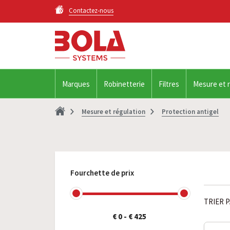
Contactez-nous
Marques
Robinetterie
Filtres
Mesure et 
Mesure et régulation
Protection antigel
Fourchette de prix
TRIER P
€ 0
-
€ 425