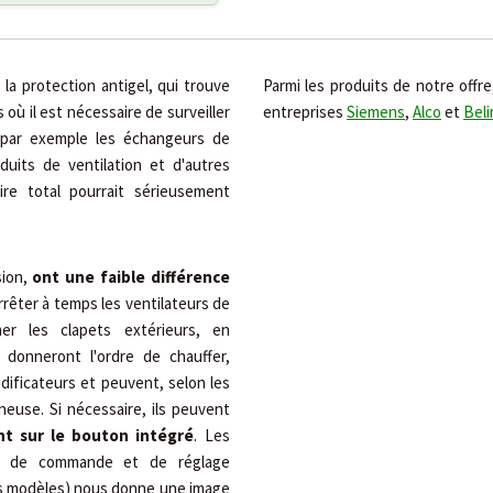
la protection antigel, qui trouve
Parmi les produits de notre offre,
ù il est nécessaire de surveiller
entreprises
Siemens
,
Alco
et
Bel
 par exemple les échangeurs de
nduits de ventilation et d'autres
ire total pourrait sérieusement
sion,
ont une faible différence
arrêter à temps les ventilateurs de
mer les clapets extérieurs, en
 donneront l'ordre de chauffer,
dificateurs et peuvent, selon les
euse. Si nécessaire, ils peuvent
nt sur le bouton intégré
. Les
ts de commande et de réglage
ins modèles) nous donne une image