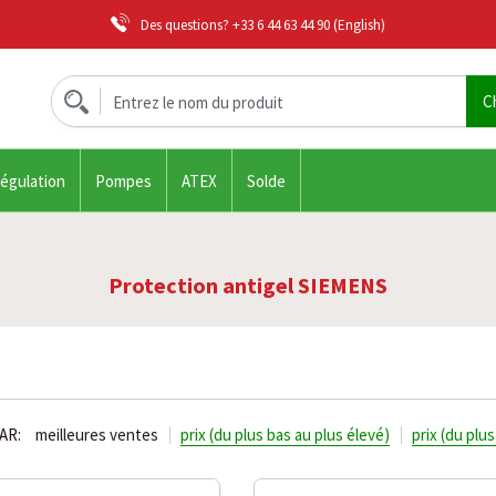
Des questions?
+33 6 44 63 44 90
(English)
régulation
Pompes
ATEX
Solde
Protection antigel SIEMENS
AR:
meilleures ventes
prix (du plus bas au plus élevé)
prix (du plu