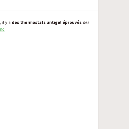
 il y a
des thermostats antigel éprouvés
des
imo
.